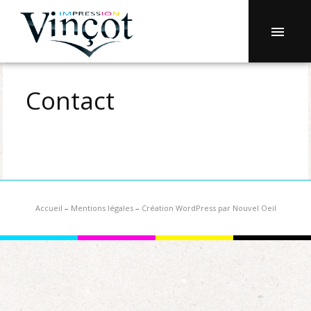
Contact
Accueil
–
Mentions légales
–
Création WordPress par Nouvel Oeil